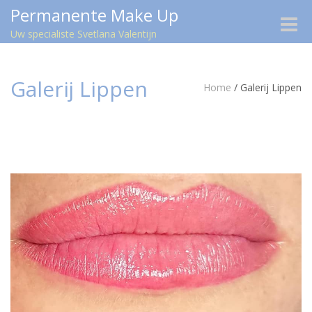
Permanente Make Up
Toggle
Uw specialiste Svetlana Valentijn
naviga
Galerij Lippen
Home
/
Galerij Lippen